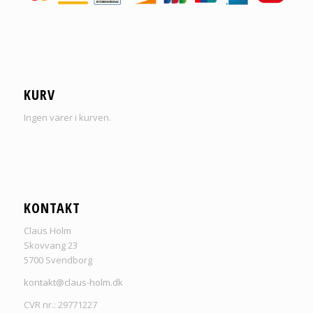
KURV
Ingen varer i kurven.
KONTAKT
Claus Holm
Skovvang 23
5700 Svendborg
kontakt@claus-holm.dk
CVR nr.: 29771227